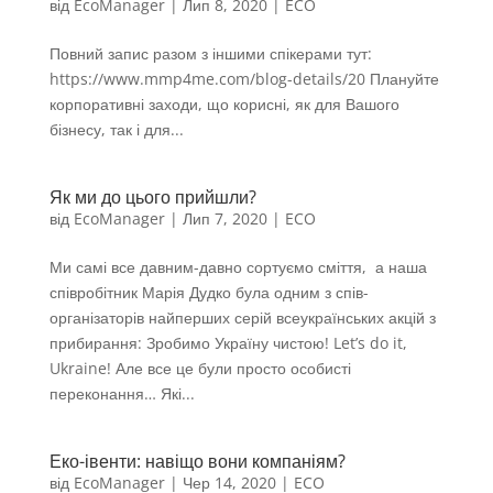
від
EcoManager
|
Лип 8, 2020
|
ECO
Повний запис разом з іншими спікерами тут:
https://www.mmp4me.com/blog-details/20 Плануйте
корпоративні заходи, що корисні, як для Вашого
бізнесу, так і для...
Як ми до цього прийшли?
від
EcoManager
|
Лип 7, 2020
|
ECO
Ми самі все давним-давно сортуємо сміття, а наша
співробітник Марія Дудко була одним з спів-
організаторів найперших серій всеукраїнських акцій з
прибирання: Зробимо Україну чистою! Let’s do it,
Ukraine! Але все це були просто особисті
переконання… Які...
Еко-івенти: навіщо вони компаніям?
від
EcoManager
|
Чер 14, 2020
|
ECO